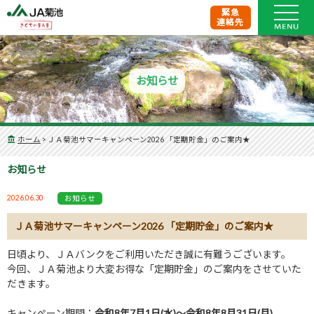
緊急
連絡先
お知らせ
ホーム
>
ＪＡ菊池サマーキャンペーン2026 「定期貯金」のご案内★
お知らせ
2026.06.30
お知らせ
ＪＡ菊池サマーキャンペーン2026 「定期貯金」のご案内★
日頃より、ＪＡバンクをご利用いただき誠に有難うございます。
今回、ＪＡ菊池より大変お得な「定期貯金」のご案内をさせていた
だきます。
キャンぺーン期間：
令和
8
年
7
月
1
日
(
水
)
～令和
8
年
8
月
31
日
(
月
)