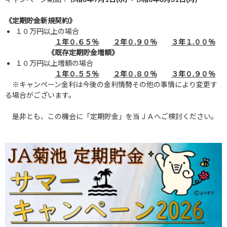
《定期貯金新規契約》
１０万円以上の場合
１年０
.
６５％
２年０
.
９０％
３年１
.
００％
《既存定期貯金増額》
１０万円以上増額の場合
１年０
.
５５％
２年０
.
８０％
３年０
.
９０％
※キャンペーン金利は今後の金利情勢その他の事情により変更す
る場合がございます。
是非とも、この機会に「定期貯金」を当ＪＡへご検討ください。