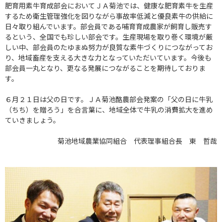
肥育用素牛育成部会においてＪＡ菊池では、健康な肥育素牛を生産
するため衛生管理強化を図りながら事故率低減と優良素牛の供給に
日々取り組んでいます。部会員である哺育育成農家が飼育し販売す
るという、全国でも珍しい部会です。生産現場を取り巻く環境が厳
しい中、部会員のたゆまぬ努力が良質な素牛づくりにつながってお
り、地域畜産を支える大きな力となっていただいています。今後も
部会員一丸となり、更なる発展につながることを期待しておりま
す。
６月２１日は父の日です。ＪＡ菊池酪農部会発案の「父の日に牛乳
（ちち）を贈ろう」を合言葉に、地域全体で牛乳の消費拡大を進め
ていきましょう。
菊池地域農業協同組合 代表理事組合長 東 哲哉