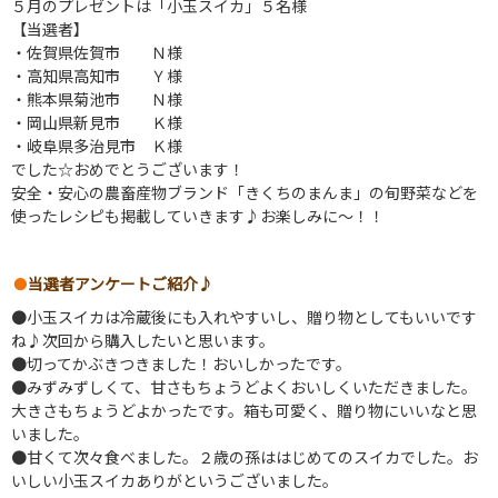
５月のプレゼントは「小玉スイカ」５名様
【当選者】
・佐賀県佐賀市 Ｎ様
・高知県高知市 Ｙ様
・熊本県菊池市 Ｎ様
・岡山県新見市 Ｋ様
・岐阜県多治見市 Ｋ様
でした☆おめでとうございます！
安全・安心の農畜産物ブランド「きくちのまんま」の旬野菜などを
使ったレシピも掲載していきます♪お楽しみに～！！
当選者アンケートご紹介♪
●小玉スイカは冷蔵後にも入れやすいし、贈り物としてもいいです
ね♪次回から購入したいと思います。
●切ってかぶきつきました！おいしかったです。
●みずみずしくて、甘さもちょうどよくおいしくいただきました。
大きさもちょうどよかったです。箱も可愛く、贈り物にいいなと思
いました。
●甘くて次々食べました。２歳の孫ははじめてのスイカでした。お
いしい小玉スイカありがというございました。