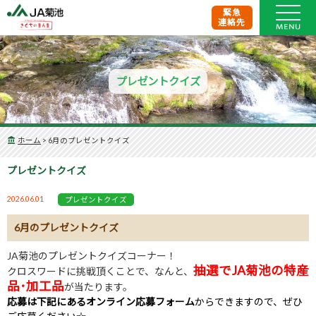
緊急
連絡先
プレゼントクイズ
ホーム
>
6月のプレゼントクイズ
プレゼントクイズ
2026.06.01
プレゼントクイズ
6月のプレゼントクイズ
JA菊池のプレゼントクイズコーナー！
抽選でJA菊池の特産
クロスワードに挑戦頂くことで、なんと、
品･加工品
が当たります。
応募は下記にあるオンライン応募フォーム
からできますので、ぜひ