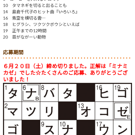
10 タマネギを切ると出ることも
14 島倉千代子のヒット曲『――いろいろ』
16 青空を横切る――雲
18 ヒグラシ、ツクツクボウシといえば
19 正午までの12時間
20 首がながーい動物
応募期間
６
月２０日（土
）締め切りました。正解は「ミナミ
カゼ」でした☆たくさんのご応募、ありがとうござ
いました！