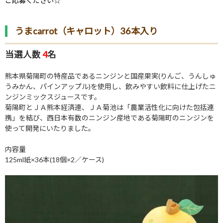
ご応募ください☆
うまcarrot（キャロット）36本入り
当選人数
4
名
熊本県菊陽町の特産品であるニンジンと国産果実
(
りんご、うんしゅ
うみかん、パインアップル
)
を使用し、飲みやすい飲料に仕上げたニ
ンジンミックスジュースです。
菊陽町とＪＡ熊本経済連、ＪＡ菊池は「農業活性化に向けた包括連
携」を結び、西日本有数のニンジン産地である菊陽町のニンジンを
使って開発にいたりました。
内容量
125ml
紙×
36
本
(18
個
×2
／ケース
)