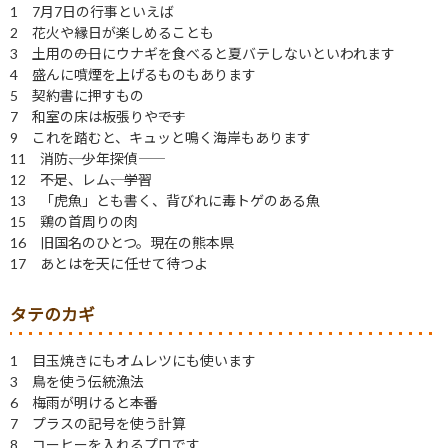
1 7月7日の行事といえば
2 花火や縁日が楽しめることも
3 土用の――の日にウナギを食べると夏バテしないといわれます
4 盛んに噴煙を上げるものもあります
5 契約書に押すもの
7 和室の床は板張りや――です
9 これを踏むと、キュッと鳴く海岸もあります
11 消防――、少年探偵――
12 ――不足、レム――、――学習
13 「虎魚」とも書く、背びれに毒トゲのある魚
15 鶏の首周りの肉
16 旧国名のひとつ。現在の熊本県
17 あとは――を天に任せて待つよ
タテのカギ
1 目玉焼きにもオムレツにも使います
3 鳥を使う伝統漁法
6 梅雨が明けると――本番
7 プラスの記号を使う計算
8 コーヒーを入れるプロです