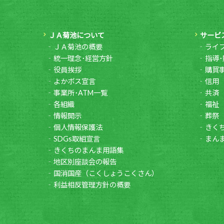
ＪＡ菊池について
サービ
ＪＡ菊池の概要
ライ
統一理念･経営方針
指導･
役員挨拶
購買
よかボス宣言
信用
事業所･ATM一覧
共済
各組織
福祉
情報開示
葬祭
個人情報保護法
きく
SDGs取組宣言
まん
きくちのまんま用語集
地区別座談会の報告
国消国産（こくしょうこくさん）
利益相反管理方針の概要