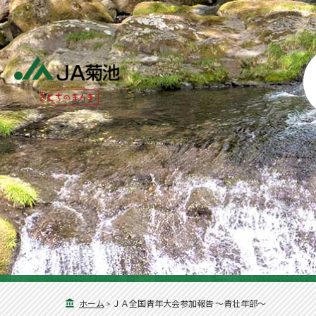
ホーム
>
ＪＡ全国青年大会参加報告 ～青壮年部～