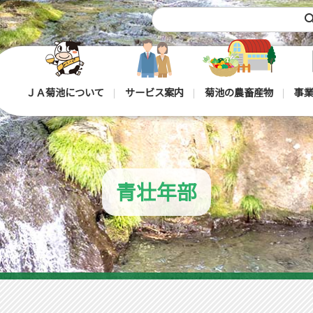
sea
ＪＡ菊池について
サービス案内
菊池の農畜産物
事業
青壮年部