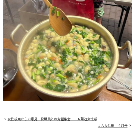
女性視点からの意見 役職員との対話集会 ＪＡ菊池女性部
ＪＡ女性部 ４月号