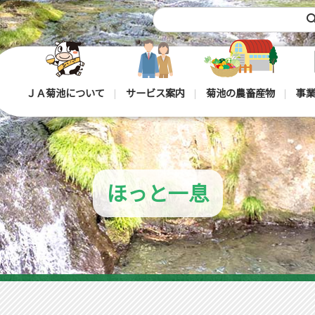
sea
ＪＡ菊池について
サービス案内
菊池の農畜産物
事業
ほっと一息