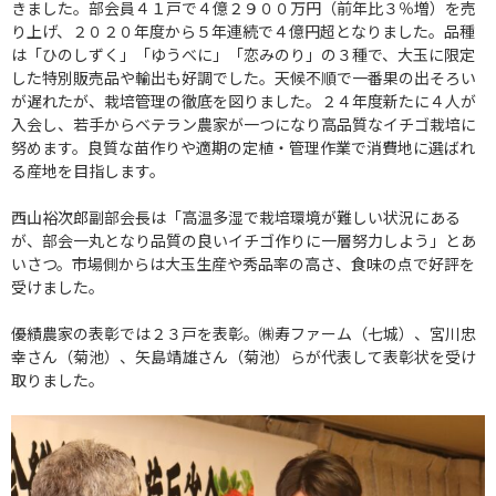
きました。部会員４１戸で４億２９００万円（前年比３％増）を売
り上げ、２０２０年度から５年連続で４億円超となりました。品種
は「ひのしずく」「ゆうべに」「恋みのり」の３種で、大玉に限定
した特別販売品や輸出も好調でした。天候不順で一番果の出そろい
が遅れたが、栽培管理の徹底を図りました。２４年度新たに４人が
入会し、若手からベテラン農家が一つになり高品質なイチゴ栽培に
努めます。良質な苗作りや適期の定植・管理作業で消費地に選ばれ
る産地を目指します。
西山裕次郎副部会長は「高温多湿で栽培環境が難しい状況にある
が、部会一丸となり品質の良いイチゴ作りに一層努力しよう」とあ
いさつ。市場側からは大玉生産や秀品率の高さ、食味の点で好評を
受けました。
優績農家の表彰では２３戸を表彰。㈱寿ファーム（七城）、宮川忠
幸さん（菊池）、矢島靖雄さん（菊池）らが代表して表彰状を受け
取りました。