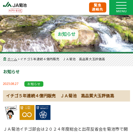
緊急
連絡先
お知らせ
ホーム
>
イチゴ５年連続４億円販売 ＪＡ菊池 高品質大玉評価高
お知らせ
2025.08.27
お知らせ
イチゴ５年連続４億円販売 ＪＡ菊池 高品質大玉評価高
ＪＡ菊池イチゴ部会は２０２４年度総会と出荷反省会を菊池市で開