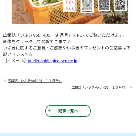
広報誌「いぶき
Vol
．435 ９ 月号」を
PDF
でご覧いただけます。
画像をクリックして閲覧できます
♪
いぶきに関するご意見・ご感想やいぶきのプレゼントのご応募は下
記アドレスへ
☆
【
e-
メール】
ja-kikuchi@spice.ocn.ne.jp
広報誌「いぶきVol.425 １１月号」
広報誌「いぶきVol．436 １０月号」
記事一覧へ