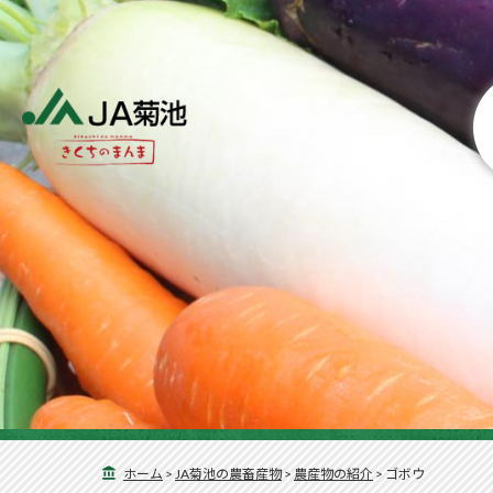
ホーム
>
JA菊池の農畜産物
>
農産物の紹介
>
ゴボウ