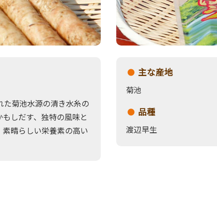
主な産地
菊池
れた菊池水源の清き水糸の
品種
かもしだす、独特の風味と
渡辺早生
、素晴らしい栄養素の高い