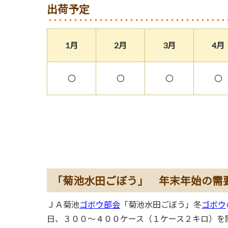
出荷予定
1月
2月
3月
4月
〇
〇
〇
〇
「菊池水田ごぼう」 年末年始の需
ＪＡ菊池
ゴボウ部会
「菊池水田ごぼう」冬
ゴボウ
日、３００～４００ケース（１ケース２キロ）を