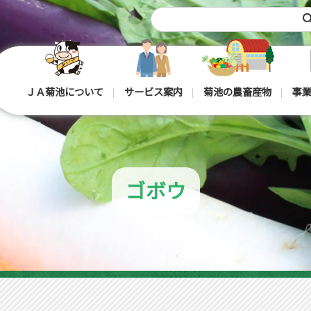
sea
ＪＡ菊池について
サービス案内
菊池の農畜産物
事業
ゴボウ