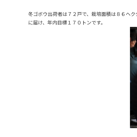
冬ゴボウ出荷者は７２戸で、栽培面積は８６ヘク
に届け、年内目標１７０トンです。