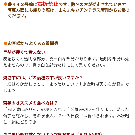
右折禁止
●４４３号線は
です。数名の方が逆走されています。
阿蘇方面にお帰りの際は、まんまキッチンテラス席側からお帰り
ください。
お客様からよくある質問等
里芋が硬くて煮えない
皮をむくと透明な部分、真っ白な部分があります。透明な部分は煮
えませんので、真っ白な部分だけにして煮てください。
焼き芋には、どの品種の芋が良いですか？
「紅はるかがしっとり、まったり甘いです♪金時は天ぷらが良いで
しょう」
菊芋のオススメの食べ方は？
「お味噌にみりん、砂糖を入れて自分好みの味を作ります。洗った
菊芋を乾かし、そのまま入れ２～３日後には食べられます。お味噌
と一緒にどうぞ♪」
さつまいもが甘くないような気がする（８月下旬頃）