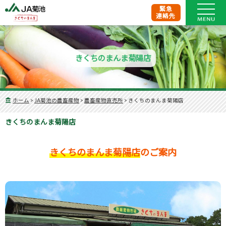
緊急
連絡先
きくちのまんま菊陽店
ホーム
>
JA菊池の農畜産物
>
農畜産物直売所
>
きくちのまんま菊陽店
きくちのまんま菊陽店
きくちのまんま菊陽店
のご案内