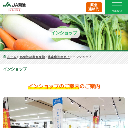
緊急
連絡先
インショップ
ホーム
>
JA菊池の農畜産物
>
農畜産物直売所
>
インショップ
インショップ
インショップのご案内
のご案内